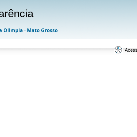
arência
a Olimpia - Mato Grosso
Acess